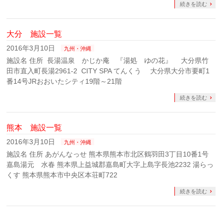
続きを読む
大分 施設一覧
2016年3月10日
九州・沖縄
施設名 住所 長湯温泉 かじか庵 『湯処 ゆの花』 大分県竹
田市直入町長湯2961-2 CITY SPA てんくう 大分県大分市要町1
番14号JRおおいたシティ19階～21階
続きを読む
熊本 施設一覧
2016年3月10日
九州・沖縄
施設名 住所 あがんなっせ 熊本県熊本市北区鶴羽田3丁目10番1号
嘉島湯元 水春 熊本県上益城郡嘉島町大字上島字長池2232 湯らっ
くす 熊本県熊本市中央区本荘町722
続きを読む