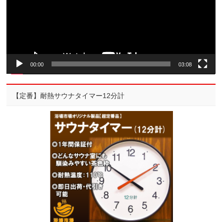
ー
ヤ
ー
00:00
03:08
【定番】耐熱サウナタイマー12分計