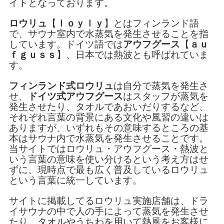
イトとなっております。
ロウリュ
【
ｌｏｙｌｙ
】とはフィンランド語
で、サウナ室内で水蒸気を発生させることを指
しています。ドイツ語では
アウフグース
【
ａｕ
ｆｇｕｓｓ
】、日本では熱波とも呼ばれていま
す。
フィンランド式ロウリュ
は自分で蒸気を発生さ
せ、
ドイツ式アウフグース
はスタッフが蒸気を
発生させたり、タオルであおいだりするなど、
それぞれ言葉の背景にある文化や風習の違いは
ありますが、いずれもその意味するところの基
本はサウナ内で水蒸気を発生させることです。
当サイトではロウリュ・アウフグース・熱波と
いう言葉の意味を使い分けるという考え方はせ
ずに、現時点で最も広く普及しているロウリュ
という言葉に統一しています。
サイトに掲載してるロウリュ実施店舗は、ドラ
イサウナの中で人の手によって蒸気を発生させ
たり、タオルやうちわを用いて熱風をお客様に